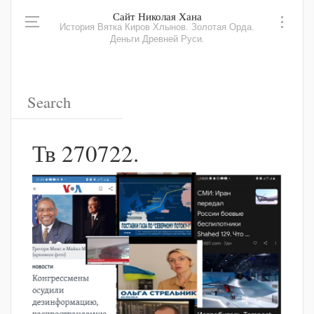
Сайт Николая Хана
История Вятка Киров Хлынов. Золотая Орда.
Деньги Древней Руси.
Тв 270722.